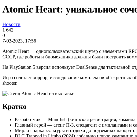
Atomic Heart: уникальное соч
Новости
1 642
0
7-03-2023, 17:56
Atomic Heart — однопользовательский шутер с элементами RPG 
СССР, где роботы и биомеханика должны были построить комму
На PlayStation 5 версия использует DualSense для тактильной о
Игра сочетает хоррор, исследование комплексов «Секретных о
shooter.
Кратко
Разработчик — Mundfish (кипрская регистрация, команда
Главный герой — агент П-3, спецагент с имплантами и 
Мир: от парка культуры и отдыха до подземных лаборато
DLC Trapped in Limbo (2024) добавило новую кампанию в