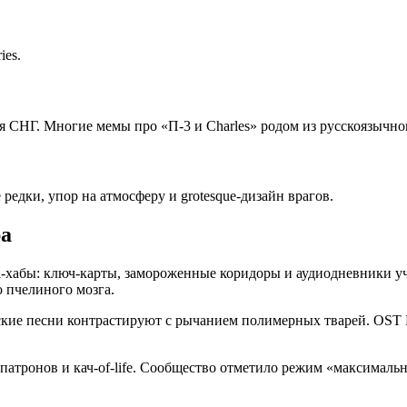
ies.
я СНГ. Многие мемы про «П-3 и Charles» родом из русскоязычно
 редки, упор на атмосферу и grotesque-дизайн врагов.
ра
ia-хабы: ключ-карты, замороженные коридоры и аудиодневники у
о пчелиного мозга.
тские песни контрастируют с рычанием полимерных тварей. OS
 патронов и кач-of-life. Сообщество отметило режим «максималь