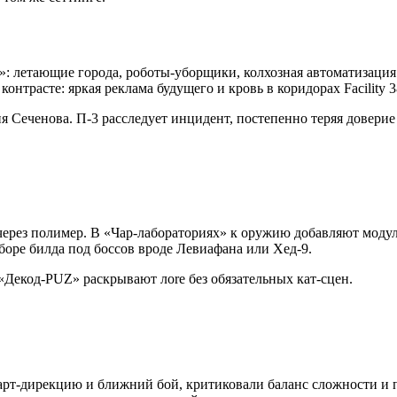
»: летающие города, роботы-уборщики, колхозная автоматизация
онтрасте: яркая реклама будущего и кровь в коридорах Facility 3
ия Сеченова. П-3 расследует инцидент, постепенно теряя довер
s через полимер. В «Чар-лабораториях» к оружию добавляют моду
боре билда под боссов вроде Левиафана или Хед-9.
«Декод-PUZ» раскрывают лore без обязательных кат-сцен.
и арт-дирекцию и ближний бой, критиковали баланс сложности и 