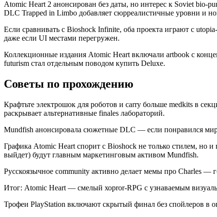
Atomic Heart 2 анонсирован без даты, но интерес к Soviet bio-
DLC Trapped in Limbo добавляет сюрреалистичные уровни и но
Если сравнивать с Bioshock Infinite, оба проекта играют с uto
даже если UI местами перегружен.
Коллекционные издания Atomic Heart включали artbook с концеп
futurism стал отдельным поводом купить Deluxe.
Советы по прохождению
Крафтьте электрошок для роботов и carry больше medkits в сек
раскрывает альтернативные finales лабораторий.
Mundfish анонсировала сюжетные DLC — если понравился мир, 
Графика Atomic Heart спорит с Bioshock не только стилем, но 
выйдет) будут главным маркетинговым активом Mundfish.
Русскоязычное community активно делает мемы про Charles — 
Итог: Atomic Heart — смелый хорror-RPG с узнаваемым визуаль
Трофеи PlayStation включают скрытый финал без спойлеров в о