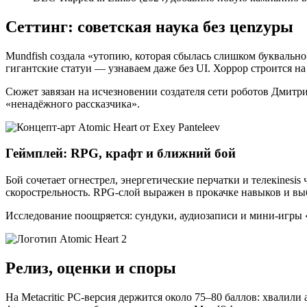
Сеттинг: советская наука без цenzуры
Mundfish создала «утопию, которая сбылась слишком буквально
гигантские статуи — узнаваем даже без UI. Хоррор строится на к
Сюжет завязан на исчезновении создателя сети роботов Дмитр
«ненадёжного рассказчика».
Геймплей: RPG, крафт и ближний бой
Бой сочетает огнестрел, энергетические перчатки и телекinesi
скорострельность. RPG-слой выражен в прокачке навыков и вы
Исследование поощряется: сундуки, аудиозаписи и мини-игры 
Релиз, оценки и споры
На Metacritic PC-версия держится около 75–80 баллов: хвалил