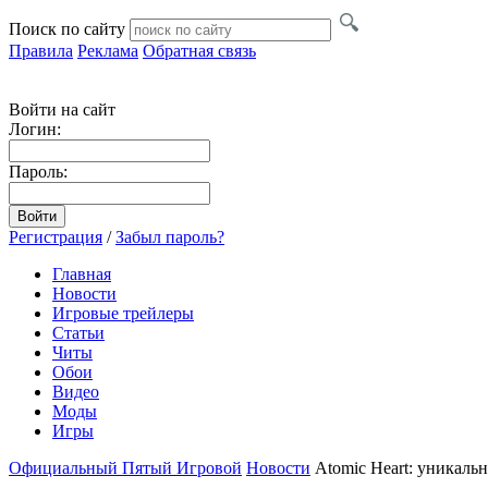
Поиск по сайту
Правила
Реклама
Обратная связь
Войти на сайт
Логин:
Пароль:
Регистрация
/
Забыл пароль?
Главная
Новости
Игровые трейлеры
Статьи
Читы
Обои
Видео
Моды
Игры
Официальный Пятый Игровой
Новости
Atomic Heart: уникальн