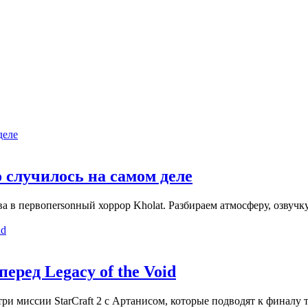
о случилось на самом деле
в первопersonный хоррор Kholat. Разбираем атмосферу, озвучку 
перед Legacy of the Void
три миссии StarCraft 2 с Артанисом, которые подводят к финалу т