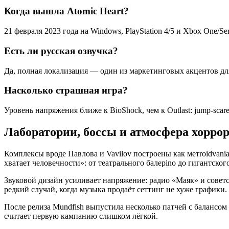
Когда вышла Atomic Heart?
21 февраля 2023 года на Windows, PlayStation 4/5 и Xbox One/Ser
Есть ли русская озвучка?
Да, полная локализация — один из маркетинговых акцентов дл
Насколько страшная игра?
Уровень напряжения ближе к BioShock, чем к Outlast: jump-scare
Лаборатории, боссы и атмосфера хорро
Комплексы вроде Павлова и Vavilov построены как метroidvan
хватает человечности»: от театрального балерino до гигантског
Звуковой дизайн усиливает напряжение: радио «Маяк» и сове
редкий случай, когда музыка продаёт сеттинг не хуже графики.
После релиза Mundfish выпустила несколько патчей с балансом
считает первую кампанию слишком лёгкой.