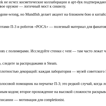
punk не исчез: косметические коллаборации и арт-бук подтверждаю
вое оружие — логичный мост к сиквелу.
pia-gone-wrong, но Mundfish делает акцент на ближнем бою и кит
тами П-3 и роботов «РОСА» — полезный материал для фанатов indu
циях с полимерами. Исследуйте стенки с vent — там часто лежат
следите за распродажами в Steam.
и плотностью декораций: каждая лаборатория — музей советского
голосовой помощник на перчатке П-3; это редкий случай, когда
ным кодом; второе прохождение на высокой сложности раскрывае
писании — мотивация для completionist.