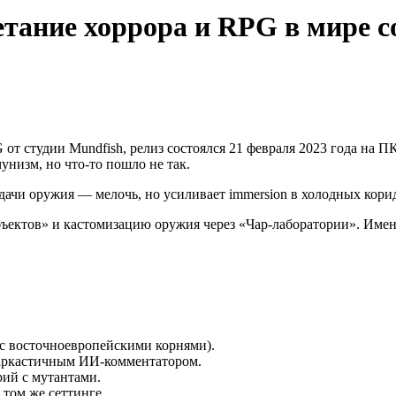
етание хоррора и RPG в мире с
от студии Mundfish, релиз состоялся 21 февраля 2023 года на ПК
низм, но что-то пошло не так.
тдачи оружия — мелочь, но усиливает immersion в холодных коридо
бъектов» и кастомизацию оружия через «Чар-лаборатории». Имен
 с восточноевропейскими корнями).
саркастичным ИИ-комментатором.
рий с мутантами.
 том же сеттинге.