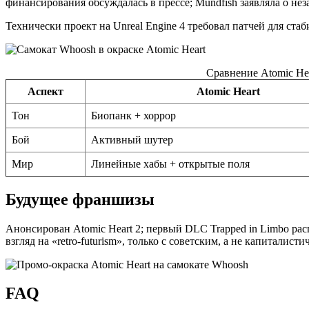
финансирования обсуждалась в прессе; Mundfish заявляла о не
Технически проект на Unreal Engine 4 требовал патчей для стаб
Сравнение Atomic He
Аспект
Atomic Heart
Тон
Биопанк + хоррор
Бой
Активный шутер
Мир
Линейные хабы + открытые поля
Будущее франшизы
Анонсирован Atomic Heart 2; первый DLC Trapped in Limbo р
взгляд на «retro-futurism», только с советским, а не капиталист
FAQ